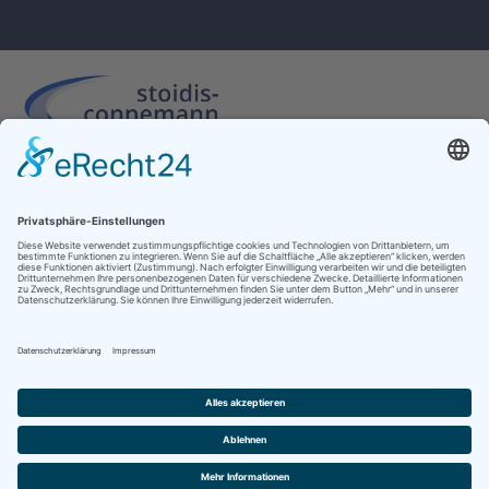
Insa Stoidis-Connemann
Steuerberaterin
Heisfelder Str. 120
Tel. 0491 / 39 64
26789 Leer
Fax. 0491 / 39 43
Impressum
Datenschutz